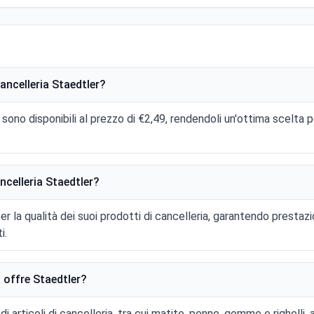
 cancelleria Staedtler?
er sono disponibili al prezzo di €2,49, rendendoli un'ottima scelta 
ancelleria Staedtler?
r la qualità dei suoi prodotti di cancelleria, garantendo prestazi
i.
ia offre Staedtler?
articoli di cancelleria, tra cui matite, penne, gomme e righelli, 