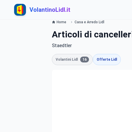
VolantinoLidl.it
Home
Casa e Arredo Lidl
Articoli di canceller
Staedtler
Volantini Lidl
16
Offerte Lidl