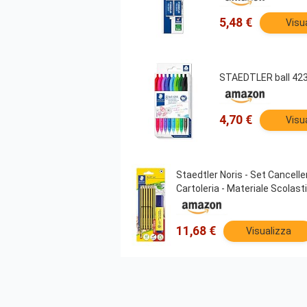
5,48 €
Visu
STAEDTLER ball 4230
4,70 €
Visu
Staedtler Noris - Set Cancelle
Cartoleria - Materiale Scolast
11,68 €
Visualizza