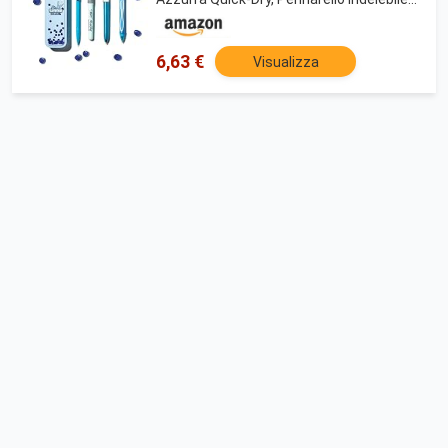
Intensity, Portamine Matic - Idea Regalo
6,63 €
Visualizza