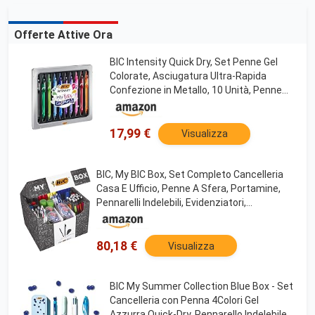
Offerte Attive Ora
BIC Intensity Quick Dry, Set Penne Gel
Colorate, Asciugatura Ultra-Rapida
Confezione in Metallo, 10 Unità, Penne
Bic, Cancelleria Scuola e Ufficio, Idea
Regalo
17,99 €
Visualizza
BIC, My BIC Box, Set Completo Cancelleria
Casa E Ufficio, Penne A Sfera, Portamine,
Pennarelli Indelebili, Evidenziatori,
Bianchetti A Nastro, Colla, Multicolore, ‎Set
da 124 pezzi
80,18 €
Visualizza
BIC My Summer Collection Blue Box - Set
Cancelleria con Penna 4Colori Gel
Azzurra Quick-Dry, Pennarello Indelebile