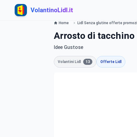
VolantinoLidl.it
Home
Lidl Senza glutine offerte promozio
Arrosto di tacchino 
Idee Gustose
Volantini Lidl
13
Offerte Lidl