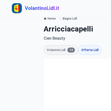
VolantinoLidl.it
Home
Bagno Lidl
Arricciacapelli
Cien Beauty
Volantini Lidl
13
Offerte Lidl