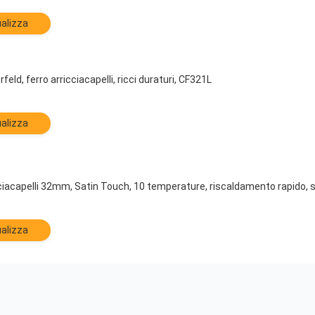
alizza
eld, ferro arricciacapelli, ricci duraturi, CF321L
alizza
cciacapelli 32mm, Satin Touch, 10 temperature, riscaldamento rapido, 
alizza