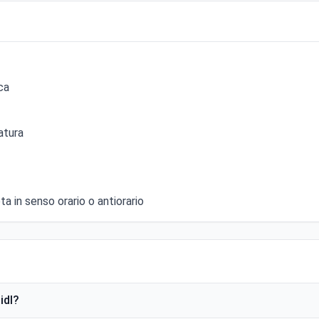
ca
atura
a in senso orario o antiorario
idl?