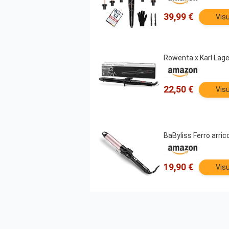
39,99 €
Visu
Rowenta x Karl Lagerf
22,50 €
Visu
BaByliss Ferro arri
19,90 €
Visu