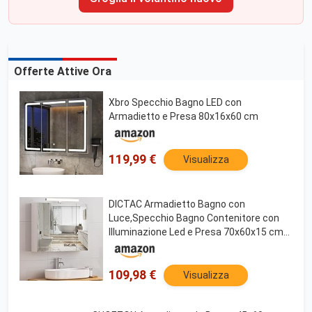
Offerte Attive Ora
Xbro Specchio Bagno LED con
Armadietto e Presa 80x16x60 cm
119,99 €
Visualizza
DICTAC Armadietto Bagno con
Luce,Specchio Bagno Contenitore con
Illuminazione Led e Presa 70x60x15 cm
Armadietto con Specchio e 3 Ante e
Conservazione Mobile bagno con
specchios,Bianco
109,98 €
Visualizza