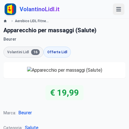
VolantinoLidl.it
Aerobico LIDL Fitness Relax valide dal 30 Gennaio 2014 Volantino Offerte e Promozioni Lidl
Apparecchio per massaggi (Salute)
Beurer
Volantini Lidl
16
Offerte Lidl
€ 19,99
Beurer
Marca:
Salute
Categoria: