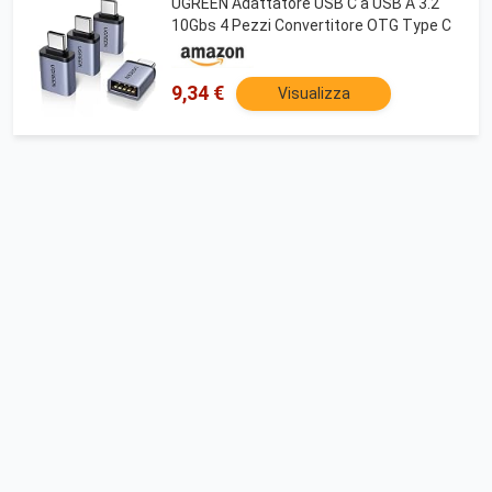
UGREEN Adattatore USB C a USB A 3.2
10Gbs 4 Pezzi Convertitore OTG Type C
9,34 €
Visualizza