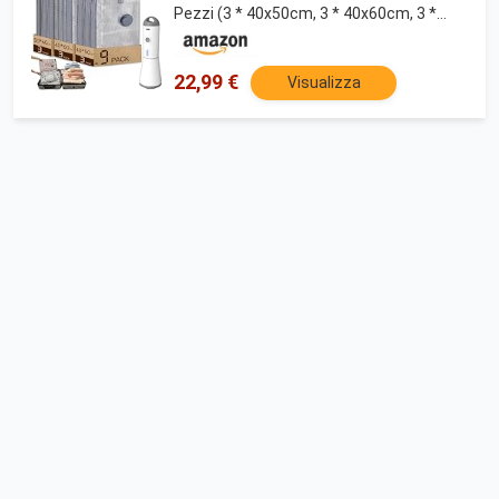
Pezzi (3 * 40x50cm, 3 * 40x60cm, 3 *
50x60cm), Riutilizzabile Buste
Sottovuoto Vestiti da Viaggio per
Maglioni, Camicia, Viaggi
22,99 €
Visualizza