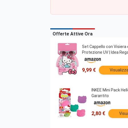
Offerte Attive Ora
Set Cappello con Visiera e
Protezione UV | Idea Rega
9,99 €
Visualizz
INKEE Mini Pack Hell
Garantito
2,80 €
Visu