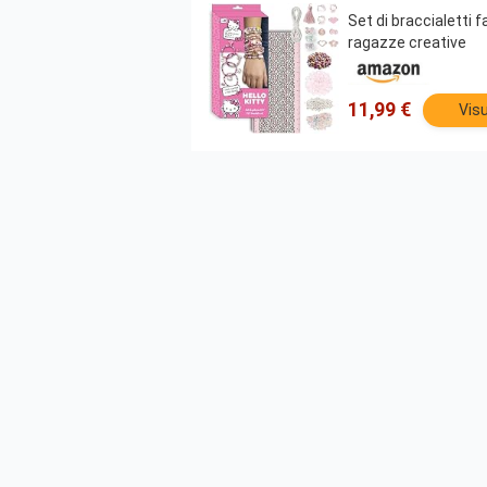
Set di braccialetti f
ragazze creative
11,99 €
Visu