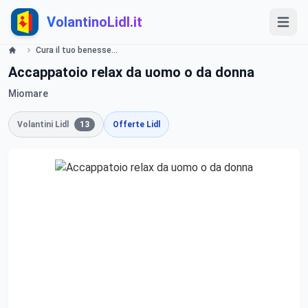
VolantinoLidl.it
Cura il tuo benessere Offerte valide da lunedì 17 giugno 2019 Lidl
Accappatoio relax da uomo o da donna
Miomare
Volantini Lidl
13
Offerte Lidl