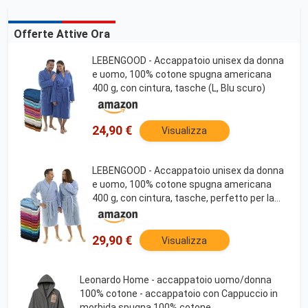
Offerte Attive Ora
LEBENGOOD - Accappatoio unisex da donna
e uomo, 100% cotone spugna americana
400 g, con cintura, tasche (L, Blu scuro)
24,90 €
Visualizza
LEBENGOOD - Accappatoio unisex da donna
e uomo, 100% cotone spugna americana
400 g, con cintura, tasche, perfetto per la
doccia, come vestaglia morbida o come
asciugamano (XL,Celeste)
29,90 €
Visualizza
Leonardo Home - accappatoio uomo/donna
100% cotone - accappatoio con Cappuccio in
morbida spugna 100% cotone.