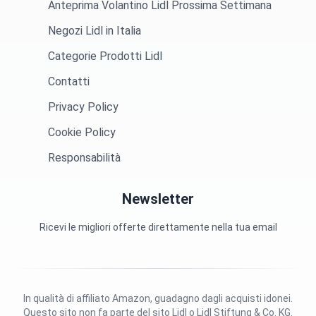
Categorie Prodotti Lidl
Contatti
Privacy Policy
Cookie Policy
Responsabilità
Newsletter
Ricevi le migliori offerte direttamente nella tua email
In qualità di affiliato Amazon, guadagno dagli acquisti idonei.
Questo sito non fa parte del sito Lidl o Lidl Stiftung & Co. KG.
Inoltre, questo sito NON è approvato da Lidl in alcun modo. | LIDL è
un marchio registrato di Lidl Stiftung & Co. KG | © 2026
VolantinoLidl | All right reserved.