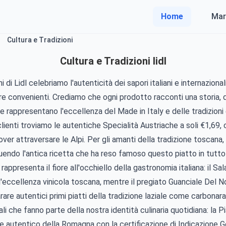
Home
Mar
Cultura e Tradizioni
Cultura e Tradizioni lidl
 di Lidl celebriamo l'autenticità dei sapori italiani e internaziona
pre convenienti. Crediamo che ogni prodotto racconti una storia,
he rappresentano l'eccellenza del Made in Italy e delle tradizioni
 clienti troviamo le autentiche Specialità Austriache a soli €1,69,
ver attraversare le Alpi. Per gli amanti della tradizione toscan
uendo l'antica ricetta che ha reso famoso questo piatto in tutto
 rappresenta il fiore all'occhiello della gastronomia italiana: il S
l'eccellenza vinicola toscana, mentre il pregiato Guanciale Del N
re autentici primi piatti della tradizione laziale come carbonara
li che fanno parte della nostra identità culinaria quotidiana: la
ore autentico della Romagna con la certificazione di Indicazione