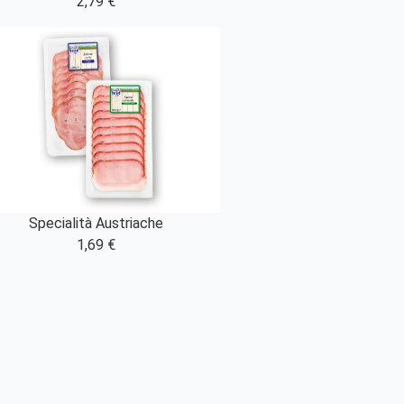
2,79 €
Specialità Austriache
1,69 €