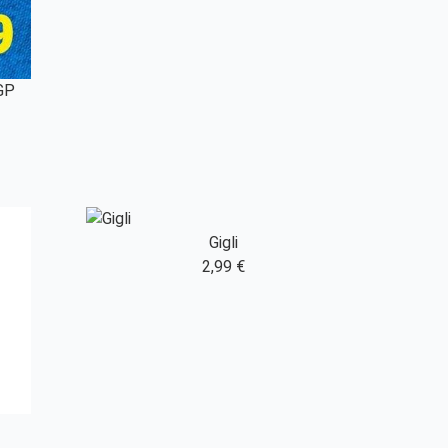
IGP
Gigli
2,99 €