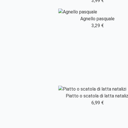
3,99 €
Agnello pasquale
3,29 €
Piatto o scatola di latta nataliz
6,99 €