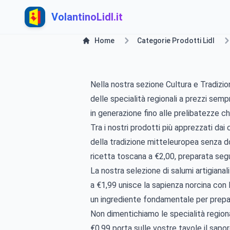
VolantinoLidl.it
Home
Categorie Prodotti Lidl
Nella nostra sezione Cultura e Tradizioni
delle specialità regionali a prezzi sem
in generazione fino alle prelibatezze c
Tra i nostri prodotti più apprezzati dai
della tradizione mitteleuropea senza do
ricetta toscana a €2,00, preparata seg
La nostra selezione di salumi artigianali
a €1,99 unisce la sapienza norcina con 
un ingrediente fondamentale per prepara
Non dimentichiamo le specialità regiona
€0,99 porta sulle vostre tavole il sap