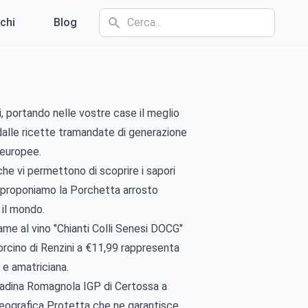
chi
Blog
li, portando nelle vostre case il meglio
 dalle ricette tramandate di generazione
 europee.
 che vi permettono di scoprire i sapori
a, proponiamo la Porchetta arrosto
 il mondo.
alame al vino "Chianti Colli Senesi DOCG"
orcino di Renzini a €11,99 rappresenta
 e amatriciana.
 Piadina Romagnola IGP di Certossa a
 Geografica Protetta che ne garantisce