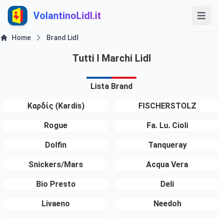
VolantinoLidl.it
Home
Brand Lidl
Tutti I Marchi Lidl
Lista Brand
Καρδίς (Kardis)
FISCHERSTOLZ
Rogue
Fa. Lu. Cioli
Dolfin
Tanqueray
Snickers/Mars
Acqua Vera
Bio Presto
Deli
Livaeno
Needoh