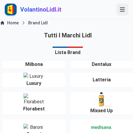
VolantinoLidl.it
Home
Brand Lidl
Tutti I Marchi Lidl
Lista Brand
Milbona
Dentalux
Latteria
Luxury
Florabest
Mixxed Up