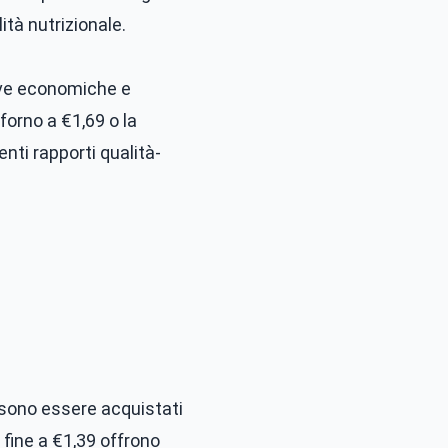
tà nutrizionale.
ive economiche e
forno a €1,69 o la
nti rapporti qualità-
ssono essere acquistati
fine a €1,39 offrono