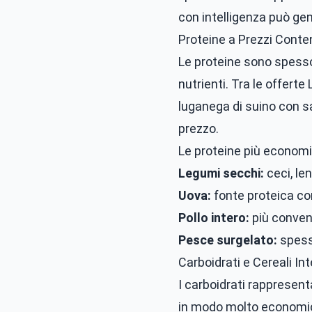
con intelligenza può gen
Proteine a Prezzi Conte
Le proteine sono spesso
nutrienti. Tra le
offerte L
luganega di suino con sa
prezzo.
Le proteine più economi
Legumi secchi:
ceci, len
Uova:
fonte proteica c
Pollo intero:
più conveni
Pesce surgelato:
spess
Carboidrati e Cereali Int
I carboidrati rappresen
in modo molto economico 