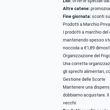
Lidl:
offerte speciali dal
Altre catene:
promozioni
Fine giornata:
sconti su
Prodotti a Marchio Priv
I prodotti a marchio del
mantenendo spesso standa
nocciola a €1,89 dimostr
Organizzazione del Frig
Una corretta organizzazi
gli sprechi alimentari
Gestione delle Scorte
Mantenere una dispensa
dobbiamo acquistare. Il s
vecchi: