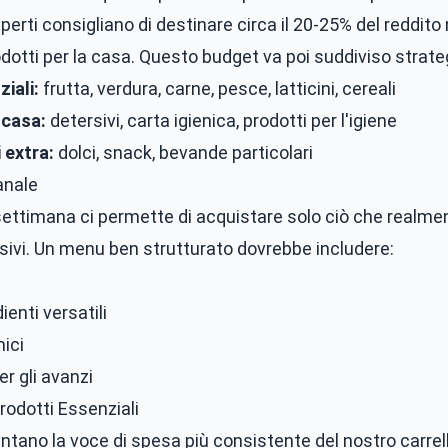
perti consigliano di destinare circa il 20-25% del reddito
rodotti per la casa. Questo budget va poi suddiviso stra
iali:
frutta, verdura, carne, pesce, latticini, cereali
 casa:
detersivi, carta igienica, prodotti per l'igiene
 extra:
dolci, snack, bevande particolari
anale
a settimana ci permette di acquistare solo ciò che realme
lsivi. Un menu ben strutturato dovrebbe includere:
enti versatili
ici
er gli avanzi
odotti Essenziali
ntano la voce di spesa più consistente del nostro carrell