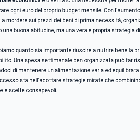
anale economica
è diventato una necessità per molte fam
are ogni euro del proprio budget mensile. Con l'aumento 
a a mordere sui prezzi dei beni di prima necessità, organi
olo una buona abitudine, ma una vera e propria strategia 
iamo quanto sia importante riuscire a nutrire bene la pr
bilito. Una spesa settimanale ben organizzata può far ri
doci di mantenere un'alimentazione varia ed equilibrata 
uccesso sta nell'adottare strategie mirate che combinino
e e scelte consapevoli.