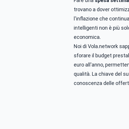
Fare una
spesa settim
trovano a dover ottimizz
l'inflazione che continu
intelligenti non è più s
economica.
Noi di
Vola.network
sapp
sforare il budget presta
euro all'anno, permetten
qualità. La chiave del s
conoscenza delle offert