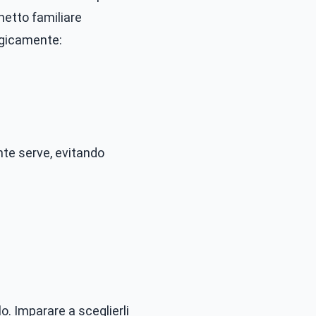
 netto familiare
tegicamente:
nte serve, evitando
o. Imparare a sceglierli