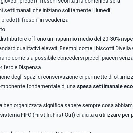
 giovedì, prodotti freschi scontati la domenica sera
 settimanali che iniziano solitamente il lunedì
 prodotti freschi in scadenza
ato
 distributore offrono un risparmio medio del 20-30% risp
rd qualitativi elevati. Esempi come i biscotti Divella Ott
ano come sia possibile concedersi piccoli piaceri senza 
orifero e Dispensa
one degli spazi di conservazione ci permette di ottimizza
, componente fondamentale di una
spesa settimanale ec
 ben organizzata significa sapere sempre cosa abbiam
istema FIFO (First In, First Out) ci aiuta a utilizzare per p