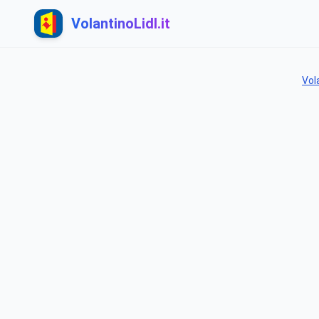
VolantinoLidl.it
Vol