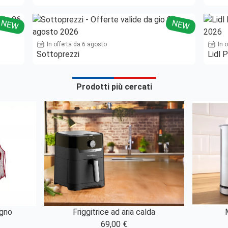
NEW
NEW
In offerta da 6 agosto
In 
Sottoprezzi
Lidl P
Prodotti più cercati
egno
Friggitrice ad aria calda
69,00 €