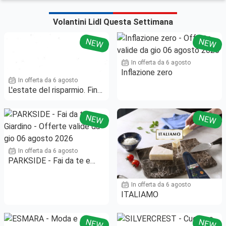
Volantini Lidl Questa Settimana
NEW
NEW
In offerta da 6 agosto
Inflazione zero
In offerta da 6 agosto
L'estate del risparmio. Fino
al -50%!
NEW
NEW
In offerta da 6 agosto
PARKSIDE - Fai da te e
Giardino
In offerta da 6 agosto
ITALIAMO
NEW
NEW