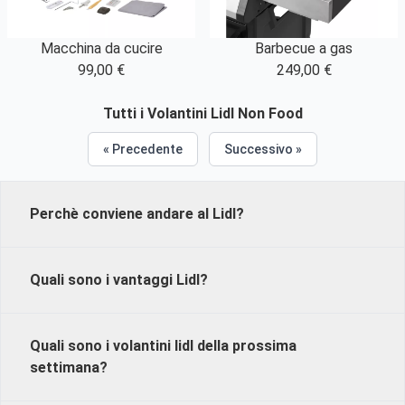
Macchina da cucire
Barbecue a gas
99,00 €
249,00 €
Tutti i Volantini Lidl Non Food
« Precedente
Successivo »
Perchè conviene andare al Lidl?
Lidl è uno dei principali rivenditori di prodotti alimentari in
Quali sono i vantaggi Lidl?
Europa, ma l'azienda offre anche una vasta gamma di
prodotti non alimentari tra cui abbigliamento,
attrezzature sportive, elettronica, prodotti per la casa e
I volantini Lidl offrono ai clienti la possibilità di trovare
Quali sono i volantini lidl della prossima
molto altro ancora. Per promuovere questi prodotti, Lidl
prodotti di qualità a prezzi vantaggiosi. Ogni volantino
settimana?
pubblica regolarmente volantini che vengono distribuiti
presenta un'ampia gamma di prodotti con sconti